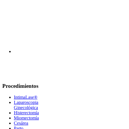
Procedimientos
IntimaLase®
Laparoscopia
Ginecológica
Histerectomía
Miomectomía
Cesárea
Parto