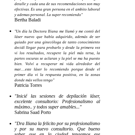
detalle y cada una de sus recomendaciones son muy
efectivas.
Es una gran persona en el ambito laboral
y ademas personal.
La super recomiendo"
Bertha Baladi
"U
n día la Doctora Iliana me llamó y me contó del
láser nuevo que había adquirido, además de ser
guiado por una ginecóloga de tanto conocimiento
decidí llegar para probarlo y desde la primera vez
vi los resultados, recupere la piel más tersa, la
partes oscuras se aclaran y la piel se ma ha puesto
bien. Volví a recuperar mi vida alrededor del
mar.....este láser lo recomiendo porque desde el
primer día vi la respuesta positiva, en la zonas
donde más vellos tengo"
Patricia Torres
"Inicié las sesiones de depilación láser,
excelente consultorio: Profesionalismo al
máximo.. y todos super amables..."
Sabrina Saad Porto
"Dra Iliana la felicito por su profesionalismo
y por su nuevo consultorio. Que bueno
saber que en la ciudad tengamos ese