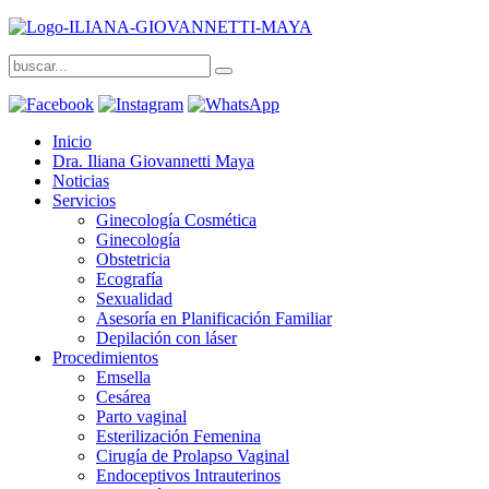
Inicio
Dra. Iliana Giovannetti Maya
Noticias
Servicios
Ginecología Cosmética
Ginecología
Obstetricia
Ecografía
Sexualidad
Asesoría en Planificación Familiar
Depilación con láser
Procedimientos
Emsella
Cesárea
Parto vaginal
Esterilización Femenina
Cirugía de Prolapso Vaginal
Endoceptivos Intrauterinos