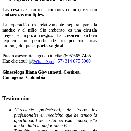
Las
cesáreas
son más comunes en
mujeres
con
embarazos múltiples.
La operación es relativamente segura para la
madre
y el
niño
. Sin embargo, es una
cirugía
mayor e implica riesgos. La
cesárea
también
requiere un período de recuperación más
prolongado que el
parto vaginal
.
Puedo asesorarte,
agenda tu cita: (605)665 7485.
Haz clic aquí:
(+57) 314 875 5900
Ginecóloga Iliana Giovannetti, Cesárea,
Cartagena- Colombia
Testimonios
"Excelente profesional; de todos los
profesionales en medicina que he tenido la
oportunidad de visitar en esta ciudad, ella
me ha dado la mejor atención.
También, tome un tratamiento de