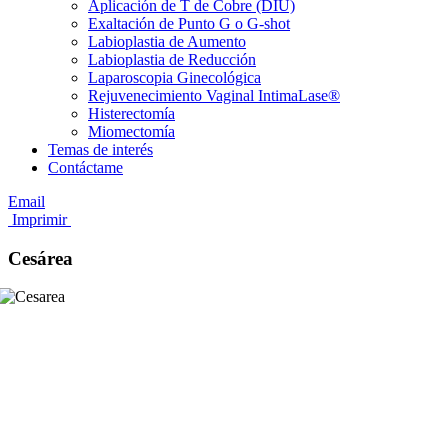
Aplicación de T de Cobre (DIU)
Exaltación de Punto G o G-shot
Labioplastia de Aumento
Labioplastia de Reducción
Laparoscopia Ginecológica
Rejuvenecimiento Vaginal IntimaLase®
Histerectomía
Miomectomía
Temas de interés
Contáctame
Email
Imprimir
Cesárea