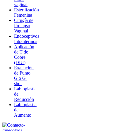
vaginal
Esterilización
Femenina
Cirugía de
Prolapso
Vaginal
Endoceptivos
Intrauterinos
Aplicación
de T de
Cobre
(DIU)
Exaltación
de Punto
G o G-
shot
Labioplastia
de
Reducción
Labioplastia
de
Aumento